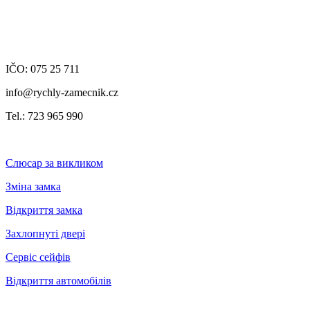
IČO: 075 25 711
info@rychly-zamecnik.cz
Tel.: 723 965 990
Слюсар за викликом
Зміна замка
Відкриття замка
Захлопнуті двері
Сервіс сейфів
Відкриття автомобілів