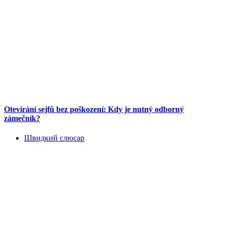
Otevírání sejfů bez poškození: Kdy je nutný odborný
zámečník?
Швидкий слюсар