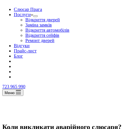
Слюсар Прага
Послуги
Відкриття дверей
Заміна замків
Відкриття автомобілів
Відкриття сейфів
Ремонт дверей
Відгуки
Прайс-лист
Блог
723 965 990
Меню
Коли викликати аварійного слюсаря?