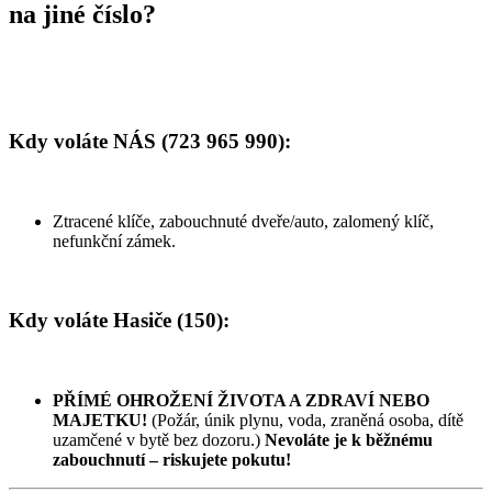
na jiné číslo?
Kdy voláte
NÁS
(723 965 990):
Ztracené klíče, zabouchnuté dveře/auto, zalomený klíč,
nefunkční zámek.
Kdy voláte
Hasiče (150)
:
PŘÍMÉ OHROŽENÍ ŽIVOTA A ZDRAVÍ NEBO
MAJETKU!
(Požár, únik plynu, voda, zraněná osoba, dítě
uzamčené v bytě bez dozoru.)
Nevoláte je k běžnému
zabouchnutí – riskujete pokutu!