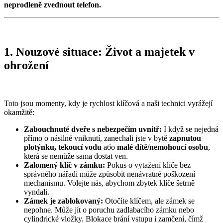
neprodleně zvednout telefon.
1. Nouzové situace: Život a majetek v
ohrožení
Toto jsou momenty, kdy je rychlost klíčová a naši technici vyrážejí
okamžitě:
Zabouchnuté dveře s nebezpečím uvnitř:
I když se nejedná
přímo o násilné vniknutí, zanechali jste v bytě
zapnutou
plotýnku, tekoucí vodu
або
malé dítě/nemohoucí osobu
,
která se nemůže sama dostat ven.
Zalomený klíč v zámku:
Pokus o vytažení klíče bez
správného nářadí může způsobit nenávratné poškození
mechanismu. Volejte nás, abychom zbytek klíče šetrně
vyndali.
Zámek je zablokovaný:
Otočíte klíčem, ale zámek se
nepohne. Může jít o poruchu zadlabacího zámku nebo
cylindrické vložky. Blokace brání vstupu i zamčení, čímž