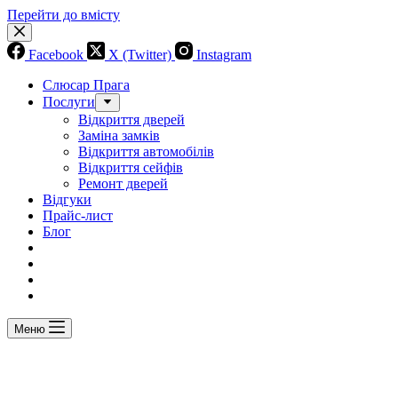
Перейти до вмісту
Facebook
X (Twitter)
Instagram
Слюсар Прага
Послуги
Відкриття дверей
Заміна замків
Відкриття автомобілів
Відкриття сейфів
Ремонт дверей
Відгуки
Прайс-лист
Блог
Меню