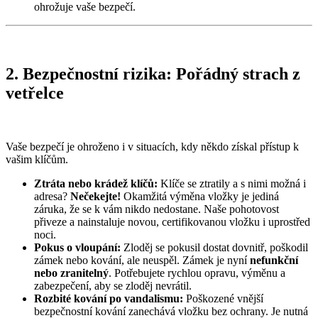
ohrožuje vaše bezpečí.
2. Bezpečnostní rizika: Pořádný strach z
vetřelce
Vaše bezpečí je ohroženo i v situacích, kdy někdo získal přístup k
vašim klíčům.
Ztráta nebo krádež klíčů:
Klíče se ztratily a s nimi možná i
adresa?
Nečekejte!
Okamžitá výměna vložky je jediná
záruka, že se k vám nikdo nedostane. Naše pohotovost
přiveze a nainstaluje novou, certifikovanou vložku i uprostřed
noci.
Pokus o vloupání:
Zloděj se pokusil dostat dovnitř, poškodil
zámek nebo kování, ale neuspěl. Zámek je nyní
nefunkční
nebo zranitelný
. Potřebujete rychlou opravu, výměnu a
zabezpečení, aby se zloděj nevrátil.
Rozbité kování po vandalismu:
Poškozené vnější
bezpečnostní kování zanechává vložku bez ochrany. Je nutná