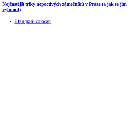
Nejčastější triky nepoctivých zámečníků v Praze (a jak se jim
vyhnout)
Швидкий слюсар