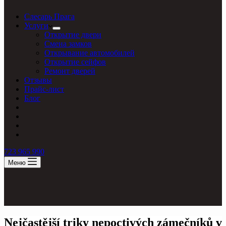
Слесарь Прага
Услуги
Открытие двери
Смена замков
Открывание автомобилей
Открытие сейфов
Ремонт дверей
Отзывы
Прайс-лист
Блог
723 965 990
Меню
Nejčastější triky nepoctivých zámečníků v