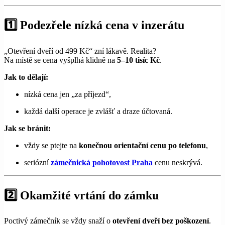
1️⃣ Podezřele nízká cena v inzerátu
„Otevření dveří od 499 Kč“ zní lákavě. Realita?
Na místě se cena vyšplhá klidně na
5–10 tisíc Kč
.
Jak to dělají:
nízká cena jen „za příjezd“,
každá další operace je zvlášť a draze účtovaná.
Jak se bránit:
vždy se ptejte na
konečnou orientační cenu po telefonu
,
seriózní
zámečnická pohotovost Praha
cenu neskrývá.
2️⃣ Okamžité vrtání do zámku
Poctivý zámečník se vždy snaží o
otevření dveří bez poškození
.