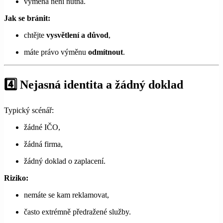
výměna není nutná.
Jak se bránit:
chtějte
vysvětlení a důvod
,
máte právo výměnu
odmítnout
.
4️⃣ Nejasná identita a žádný doklad
Typický scénář:
žádné IČO,
žádná firma,
žádný doklad o zaplacení.
Riziko:
nemáte se kam reklamovat,
často extrémně předražené služby.