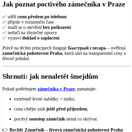
Jak poznat poctivého zámečníka v Praze
✅ sdělí
cenu předem po telefonu
✅ přijede v rozumném čase
✅ snaží se o otevření
bez poškození
✅ netlačí na zbytečné opravy
✅ vystaví
doklad o zaplacení
Právě na těchto principech funguje
Быстрый слесарь
– ověřená
zámečnická pohotovost Praha
, která sází na transparentní ceny a
férové jednání.
Shrnutí: jak nenaletět šmejdům
Pokud potřebujete
zámečníka v Praze
, pamatujte:
extrémně levné nabídky = riziko,
cenu chtějte znát
ještě před příjezdem
,
poctivý
nonstop zámečník
nemá co skrývat.
👉
Rychlý Zámečník – férová zámečnická pohotovost Praha