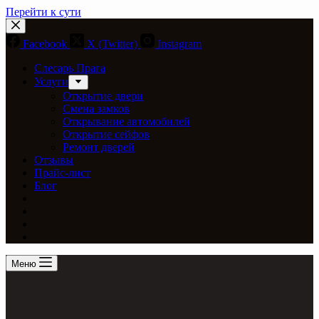
Перейти к сути
Facebook
X (Twitter)
Instagram
Слесарь Прага
Услуги
Открытие двери
Смена замков
Открывание автомобилей
Открытие сейфов
Ремонт дверей
Отзывы
Прайс-лист
Блог
Меню