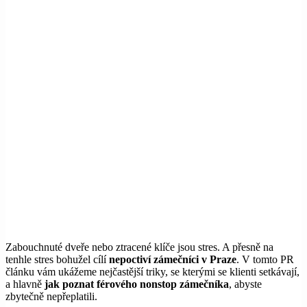
Zabouchnuté dveře nebo ztracené klíče jsou stres. A přesně na
tenhle stres bohužel cílí
nepoctiví zámečníci v Praze
. V tomto PR
článku vám ukážeme nejčastější triky, se kterými se klienti setkávají,
a hlavně
jak poznat férového nonstop zámečníka
, abyste
zbytečně nepřeplatili.