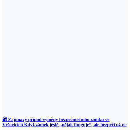
🔐 Zajímavý případ výměny bezpečnostního zámku ve
Vršovicích Když zámek ještě „nějak funguje“, ale bezpečí už ne