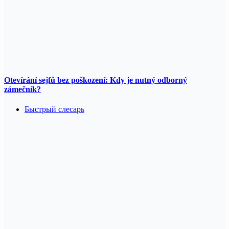
Otevírání sejfů bez poškození: Kdy je nutný odborný
zámečník?
Быстрый слесарь