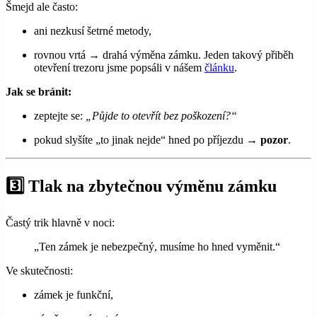
Šmejd ale často:
ani nezkusí šetrné metody,
rovnou vrtá → drahá výměna zámku. Jeden takový přiběh
otevření trezoru jsme popsáli v nášem
článku
.
Jak se bránit:
zeptejte se:
„Půjde to otevřít bez poškození?“
pokud slyšíte „to jinak nejde“ hned po příjezdu →
pozor
.
3️⃣ Tlak na zbytečnou výměnu zámku
Častý trik hlavně v noci:
„Ten zámek je nebezpečný, musíme ho hned vyměnit.“
Ve skutečnosti:
zámek je funkční,