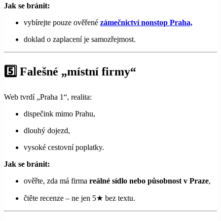
Jak se bránit:
vybírejte pouze ověřené
zámečnictví nonstop Praha,
doklad o zaplacení je samozřejmost.
5️⃣ Falešné „místní firmy“
Web tvrdí „Praha 1“, realita:
dispečink mimo Prahu,
dlouhý dojezd,
vysoké cestovní poplatky.
Jak se bránit:
ověřte, zda má firma
reálné sídlo nebo působnost v Praze
,
čtěte recenze – ne jen 5★ bez textu.